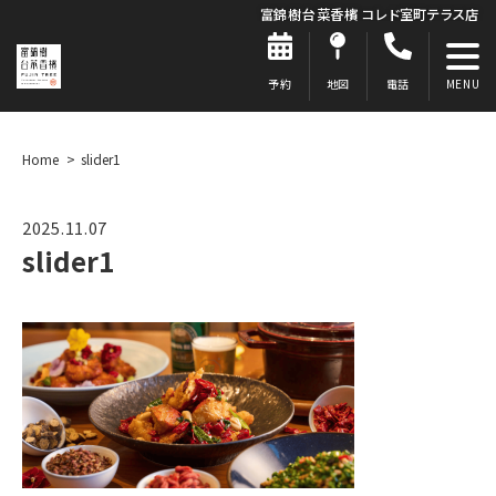
富錦樹台菜香檳 コレド室町テラス店
予約
地図
電話
Home
slider1
2025.11.07
slider1