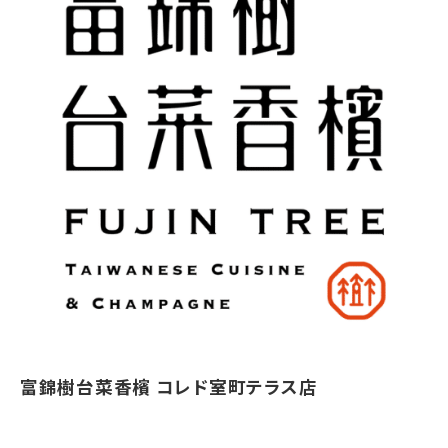
富錦樹台菜香檳 コレド室町テラス店