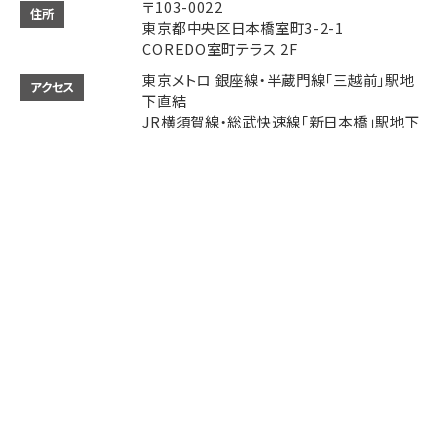
〒103-0022
住所
東京都中央区日本橋室町3-2-1
COREDO室町テラス 2F
東京メトロ 銀座線・半蔵門線「三越前」駅地
アクセス
下直結
JR横須賀線・総武快速線「新日本橋」駅地下
直結
JR中央線・山手線・京浜東北線「神田」駅徒歩
4分
JR各線「東京」駅徒歩9分
Instagram
Instagram
Access
Access
Tap to call
Tap to call
Reservation
Reservation
11:00～22:00 (LO 21:00)
営業時間
ご予約、パーティーの開催などお気軽にお電
備考
話でご相談ください。
決済方法