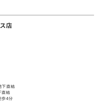
ラス店
地下直結
下直結
徒歩4分