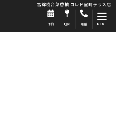
富錦樹台菜香檳 コレド室町テラス店
予約
地図
電話