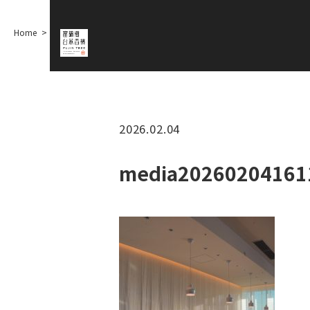
Home
media20260204161139073
2026.02.04
media20260204161