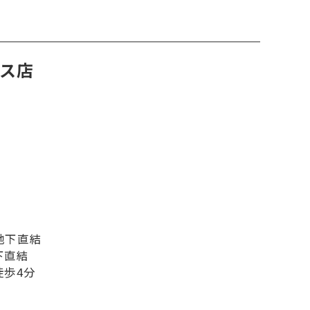
ラス店
地下直結
下直結
徒歩4分