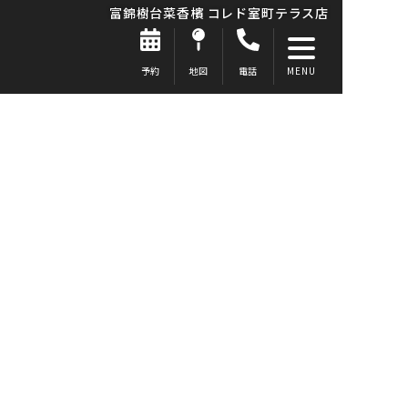
富錦樹台菜香檳 コレド室町テラス店
予約
地図
電話