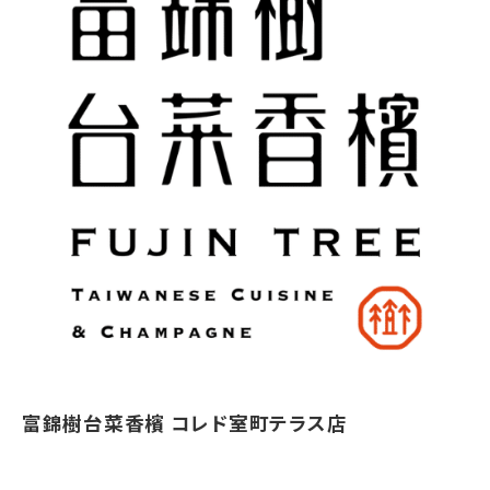
富錦樹台菜香檳 コレド室町テラス店