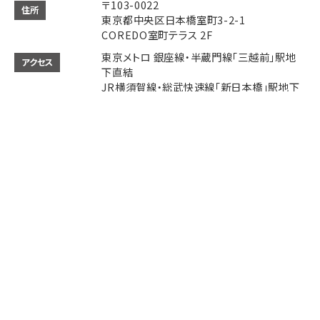
〒103-0022
住所
東京都中央区日本橋室町3-2-1
COREDO室町テラス 2F
東京メトロ 銀座線・半蔵門線「三越前」駅地
アクセス
下直結
JR横須賀線・総武快速線「新日本橋」駅地下
直結
JR中央線・山手線・京浜東北線「神田」駅徒歩
4分
JR各線「東京」駅徒歩9分
Instagram
Instagram
Access
Access
Tap to call
Tap to call
Reservation
Reservation
11:00～22:00 (LO 21:00)
営業時間
ご予約、パーティーの開催などお気軽にお電
備考
話でご相談ください。
決済方法