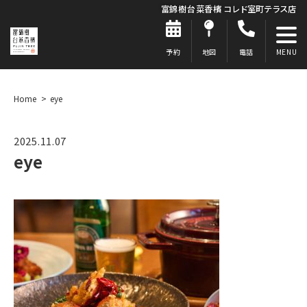
富錦樹台菜香檳 コレド室町テラス店
予約
地図
電話
Home
eye
2025.11.07
eye