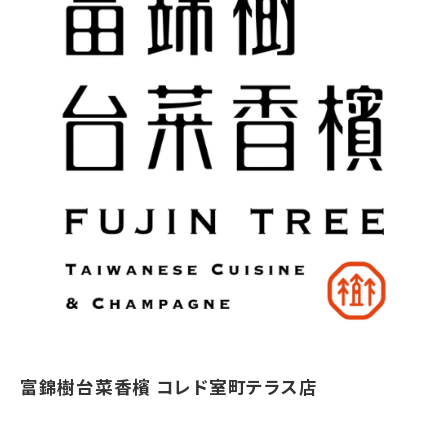
富錦樹台菜香檳 コレド室町テラス店