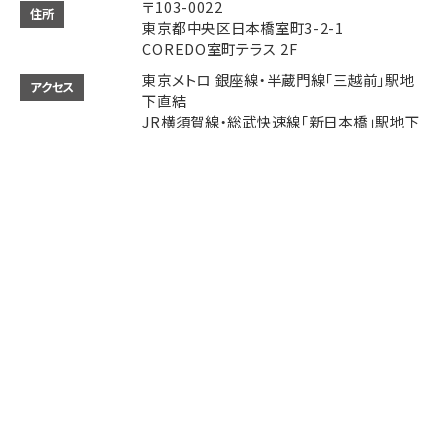
〒103-0022
住所
東京都中央区日本橋室町3-2-1
COREDO室町テラス 2F
東京メトロ 銀座線・半蔵門線「三越前」駅地
アクセス
下直結
JR横須賀線・総武快速線「新日本橋」駅地下
直結
JR中央線・山手線・京浜東北線「神田」駅徒歩
4分
JR各線「東京」駅徒歩9分
Instagram
Instagram
Access
Access
Tap to call
Tap to call
Reservation
Reservation
11:00～22:00 (LO 21:00)
営業時間
ご予約、パーティーの開催などお気軽にお電
備考
話でご相談ください。
決済方法