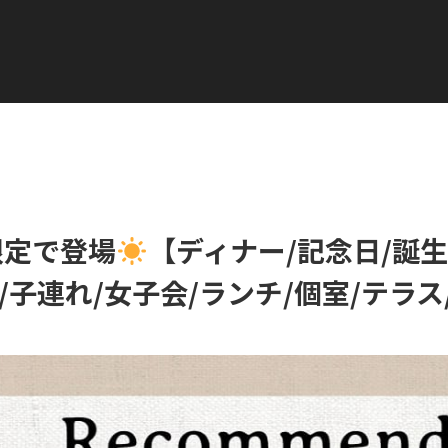
湾/台湾料理/日本橋/レストラン/子連れ/女子会/ランチ/個室/テラス/シャンパン】
限定で登場
【ディナー/記念日/誕生
/子連れ/女子会/ランチ/個室/テラ