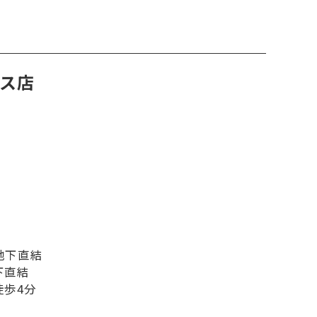
ラス店
地下直結
下直結
徒歩4分