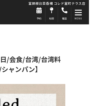
富錦樹台菜香檳 コレド室町テラス店
予約
地図
電話
日/会食/台湾/台湾料
ス/シャンパン】