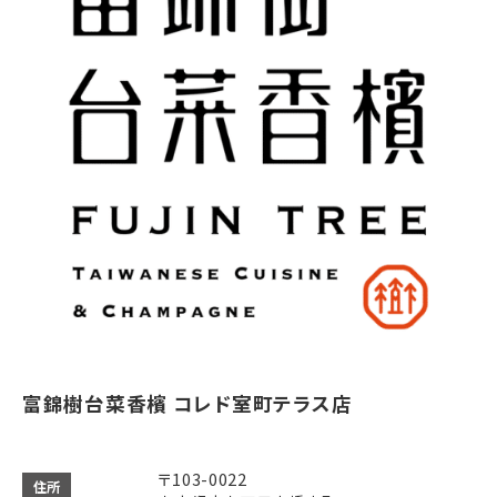
富錦樹台菜香檳 コレド室町テラス店
〒103-0022
住所