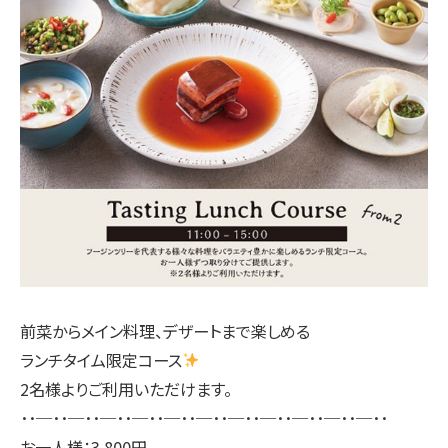
前菜からメイン料理、デザートまで楽しめる
ランチタイム限定コース
2名様よりご利用いただけます。
･･─･･─･･─･･─･･─･･─･･─･･─･･─･･─･･─･･
お一人様：3,800円