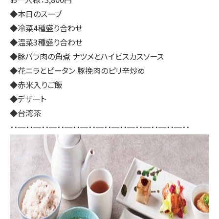
◆本日のスープ
◆冷菜4種盛り合わせ
◆温菜3種盛り合わせ
◆豚バラ肉の角煮 ナツメとハイビスカスソース
◆花ニラとピータン 豚挽肉のピリ辛炒め
◆赤米入りご飯
◆デザート
◆台湾茶
･･─･･─･･─･･─･･─･･─･･─･･─･･─･･─･･─･･