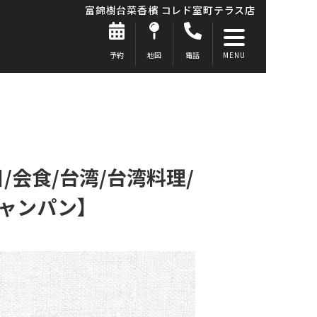
富錦樹台菜香檳 コレド室町テラス店
予約
地図
電話
/会食/台湾/台湾料理/
シャンパン】