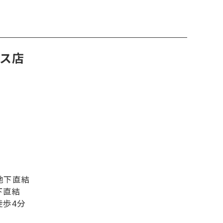
ラス店
地下直結
下直結
徒歩4分