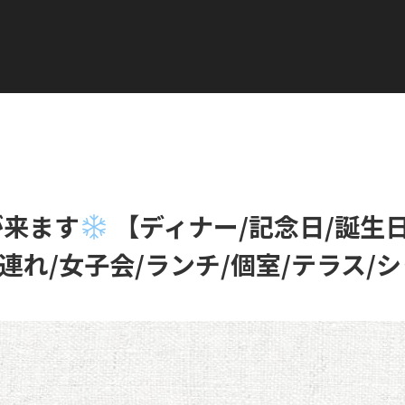
/台湾料理/日本橋/レストラン/子連れ/女子会/ランチ/個室/テラス/シャンパン】
が来ます
【ディナー/記念日/誕生日
連れ/女子会/ランチ/個室/テラス/