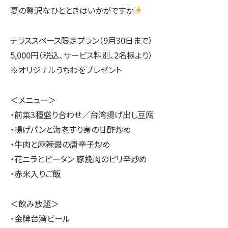
夏の贅沢なひとときはいかがですか
テラススペース限定プラン（9月30日まで）
5,000円（税込、サービス料別、2名様より）
※オリジナルうちわをプレゼント
＜メニュー＞
・前菜3種盛り合わせ／台湾揚げ出し豆腐
・揚げパンと海老すり身の甘酢炒め
・牛肉と麻辣醤の唐辛子炒め
・花ニラとピータン 豚挽肉のピリ辛炒め
・赤米入りご飯
＜飲み放題＞
・金牌台湾ビール