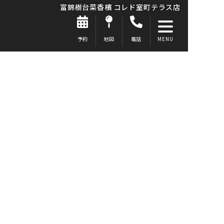
富錦樹台菜香檳 コレド室町テラス店
予約
地図
電話