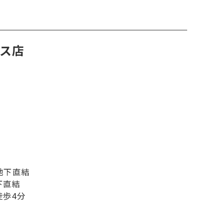
ラス店
地下直結
下直結
徒歩4分